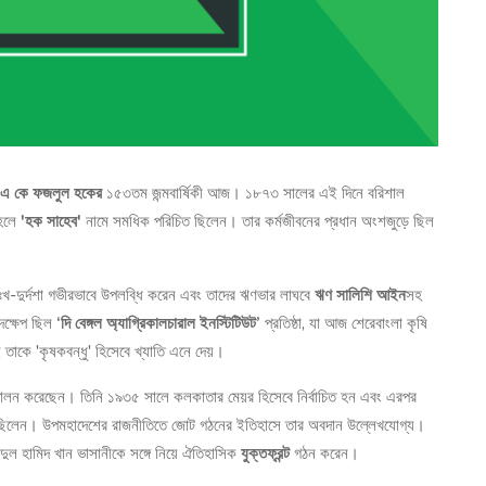
া এ কে ফজলুল হকের
১৫৩তম জন্মবার্ষিকী আজ। ১৮৭৩ সালের এই দিনে বরিশাল
মহলে
'হক সাহেব'
নামে সমধিক পরিচিত ছিলেন। তার কর্মজীবনের প্রধান অংশজুড়ে ছিল
 দুঃখ-দুর্দশা গভীরভাবে উপলব্ধি করেন এবং তাদের ঋণভার লাঘবে
ঋণ সালিশি আইন
সহ
দক্ষেপ ছিল
‘দি বেঙ্গল অ্যাগ্রিকালচারাল ইনস্টিটিউট’
প্রতিষ্ঠা, যা আজ শেরেবাংলা কৃষি
 তাকে 'কৃষকবন্ধু' হিসেবে খ্যাতি এনে দেয়।
ত্ব পালন করেছেন। তিনি ১৯৩৫ সালে কলকাতার মেয়র হিসেবে নির্বাচিত হন এবং এরপর
দে ছিলেন। উপমহাদেশের রাজনীতিতে জোট গঠনের ইতিহাসে তার অবদান উল্লেখযোগ্য।
ুল হামিদ খান ভাসানীকে সঙ্গে নিয়ে ঐতিহাসিক
যুক্তফ্রন্ট
গঠন করেন।