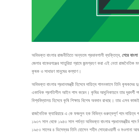
অবিভক্ত বাংলার রাজনীতিতে অন্যতম প্রভাবশালী ব্যক্তিত্ব,
শেরে বাংল
জেলার বাকেরগঞ্জের সাতুরিয়া গ্রামে জন্মগ্রহণ করা এই নেতা রাজনৈতিক 
কৃষক ও সাধারণ মানুষের কল্যাণ।
অবিভক্ত বাংলার প্রধানমন্ত্রী হিসেবে দায়িত্ব পালনকালে তিনি কৃষকদের
একাধিক প্রগতিশীল আইন পাস করেন। কৃষির আধুনিকায়নে তার দূরদর্শী প
বিশ্ববিদ্যালয় হিসেবে কৃষি শিক্ষায় বিশেষ অবদান রাখছে। তার এসব কাজই
রাজনৈতিক ক্যারিয়ারে এ কে ফজলুল হক বিভিন্ন গুরুত্বপূর্ণ পদে দায়ি
১৯৩৭ সাল থেকে ১৯৪৩ সাল পর্যন্ত অবিভক্ত বাংলার প্রধানমন্ত্রীর প
১৯৫৩ সালের ৪ ডিসেম্বর তিনি হোসেন শহীদ সোহরাওয়ার্দী ও মওলানা আবদ