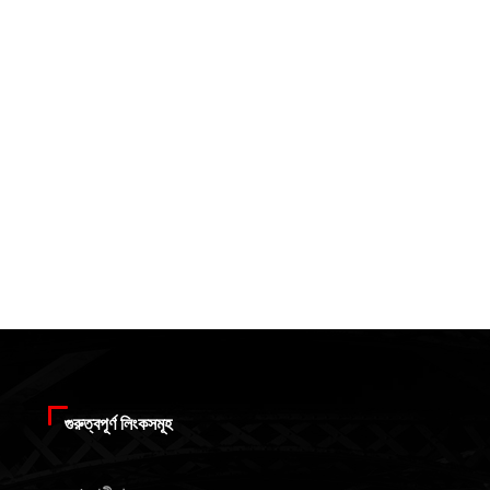
গুরুত্বপূর্ণ লিংকসমূহ