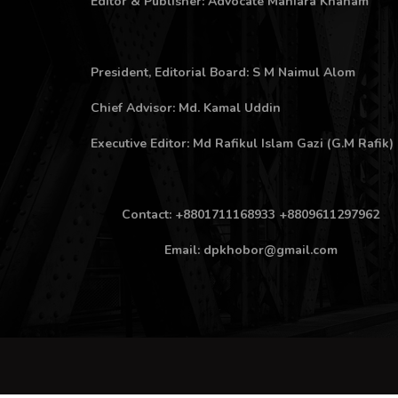
Editor & Publisher: Advocate Maniara Khanam
President, Editorial Board: S M Naimul Alom
Chief Advisor: Md. Kamal Uddin
Executive Editor: Md Rafikul Islam Gazi (G.M Rafik)
Contact: +8801711168933 +8809611297962
Email: dpkhobor@gmail.com