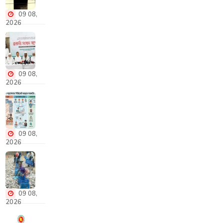
এনটিআরসিএর
09 08,
ক্ষমতা
2026
জ্বালানি
আমদানিতে
বেসরকারি
খাত,
09 08,
আপত্তি
2026
জামায়াতের
বিদেশে
পড়াশোনার
সিন্ডিকেট
ভাঙতে
09 08,
সরকারি
2026
উদ্যোগ
হাওর-
জলাভূমিতে
নতুন
মাছ
09 08,
সংরক্ষণাগার
2026
রেকর্ড