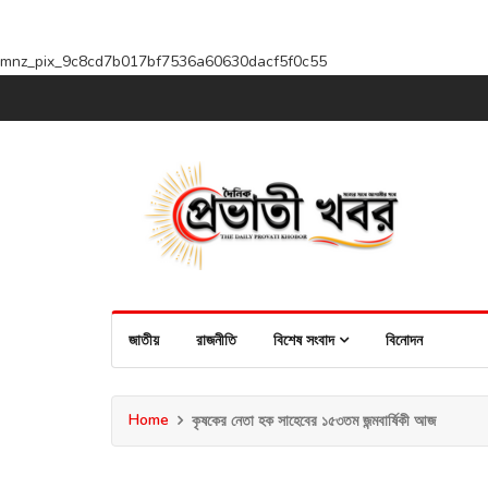
mnz_pix_9c8cd7b017bf7536a60630dacf5f0c55
জাতীয়
রাজনীতি
বিশেষ সংবাদ
বিনোদন
Home
কৃষকের নেতা হক সাহেবের ১৫৩তম জন্মবার্ষিকী আজ