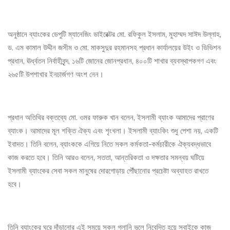
অনুষ্ঠানে ব্যাংকের ডেপুটি ম্যানেজিং ডাইরেক্টর মো. রফিকুল ইসলাম, মুহাম্মদ সাঈদ উল্লাহ,
ড. এম কামাল উদ্দীন জসীম ও মো. মাকসুদুর রহমানসহ প্রধান কার্যালয়ের উইং ও ডিভিশন
প্রধান, ঊর্ধ্বতন নির্বাহীবৃন্দ, ১৬টি জোনের জোনপ্রধান, ৪০০টি শাখার ব্যবস্থাপকগণ এবং
২৬৫টি উপশাখার ইনচার্জগণ অংশ নেন।
প্রধান অতিথির বক্তব্যে মো. ওমর ফারুক খান বলেন, ইসলামী ব্যাংক আমাদের প্রাণের
ব্যাংক। আমাদের মূল শক্তি ঐক্য এবং শৃংখলা। ইসলামী ব্যাংকিং শুধু পেশা নয়, একটি
ইবাদত। তিনি বলেন, ব্যাংককে এগিয়ে নিতে সকল কর্মকতা-কর্মচারীকে ঐক্যবদ্ধভাবে
কাজ করতে হবে। তিনি আরও বলেন, সততা, আন্তরিকতা ও দক্ষতার সমন্বয় ঘটিয়ে
ইসলামী ব্যাংকের সেবা সকল মানুষের দোরগোড়ায় পৌঁছানোর প্রচেষ্টা অব্যাহত রাখতে
হবে।
তিনি ব্যাংকের ঘুরে দাঁড়ানোর এই সময়ে সকল গ্লানি ভুলে নিবেদিত হয়ে সবাইকে কাজ