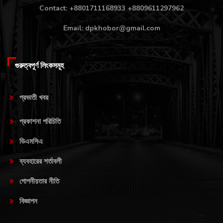
Contact: +8801711168933 +8809611297962
Email: dpkhobor@gmail.com
গুরুত্বপূর্ণ লিংকসমূহ
প্রভাতী খবর
প্রকাশনা পরিচিতি
ডিএমসিএ
ব্যবহারের শর্তাবলী
গোপনীয়তার নীতি
বিজ্ঞাপন