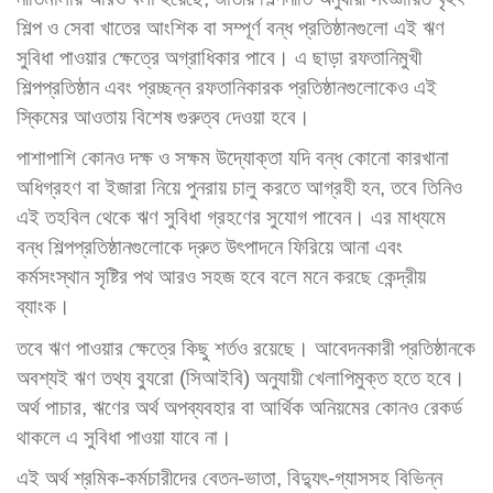
শিল্প ও সেবা খাতের আংশিক বা সম্পূর্ণ বন্ধ প্রতিষ্ঠানগুলো এই ঋণ
সুবিধা পাওয়ার ক্ষেত্রে অগ্রাধিকার পাবে। এ ছাড়া রফতানিমুখী
শিল্পপ্রতিষ্ঠান এবং প্রচ্ছন্ন রফতানিকারক প্রতিষ্ঠানগুলোকেও এই
স্কিমের আওতায় বিশেষ গুরুত্ব দেওয়া হবে।
পাশাপাশি কোনও দক্ষ ও সক্ষম উদ্যোক্তা যদি বন্ধ কোনো কারখানা
অধিগ্রহণ বা ইজারা নিয়ে পুনরায় চালু করতে আগ্রহী হন, তবে তিনিও
এই তহবিল থেকে ঋণ সুবিধা গ্রহণের সুযোগ পাবেন। এর মাধ্যমে
বন্ধ শিল্পপ্রতিষ্ঠানগুলোকে দ্রুত উৎপাদনে ফিরিয়ে আনা এবং
কর্মসংস্থান সৃষ্টির পথ আরও সহজ হবে বলে মনে করছে কেন্দ্রীয়
ব্যাংক।
তবে ঋণ পাওয়ার ক্ষেত্রে কিছু শর্তও রয়েছে। আবেদনকারী প্রতিষ্ঠানকে
অবশ্যই ঋণ তথ্য ব্যুরো (সিআইবি) অনুযায়ী খেলাপিমুক্ত হতে হবে।
অর্থ পাচার, ঋণের অর্থ অপব্যবহার বা আর্থিক অনিয়মের কোনও রেকর্ড
থাকলে এ সুবিধা পাওয়া যাবে না।
এই অর্থ শ্রমিক-কর্মচারীদের বেতন-ভাতা, বিদ্যুৎ-গ্যাসসহ বিভিন্ন