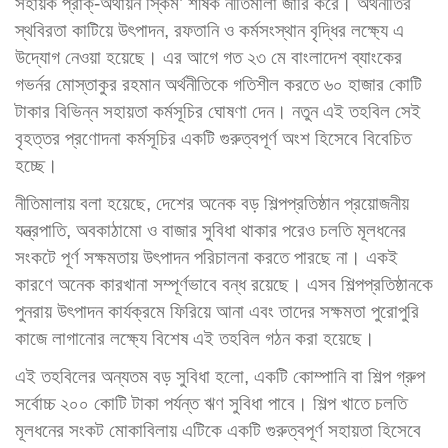
সহায়ক প্রাক্-অর্থায়ন স্কিম’ শীর্ষক নীতিমালা জারি করে। অর্থনীতির
স্থবিরতা কাটিয়ে উৎপাদন, রফতানি ও কর্মসংস্থান বৃদ্ধির লক্ষ্যে এ
উদ্যোগ নেওয়া হয়েছে। এর আগে গত ২৩ মে বাংলাদেশ ব্যাংকের
গভর্নর মোস্তাকুর রহমান অর্থনীতিকে গতিশীল করতে ৬০ হাজার কোটি
টাকার বিভিন্ন সহায়তা কর্মসূচির ঘোষণা দেন। নতুন এই তহবিল সেই
বৃহত্তর প্রণোদনা কর্মসূচির একটি গুরুত্বপূর্ণ অংশ হিসেবে বিবেচিত
হচ্ছে।
নীতিমালায় বলা হয়েছে, দেশের অনেক বড় শিল্পপ্রতিষ্ঠান প্রয়োজনীয়
যন্ত্রপাতি, অবকাঠামো ও বাজার সুবিধা থাকার পরেও চলতি মূলধনের
সংকটে পূর্ণ সক্ষমতায় উৎপাদন পরিচালনা করতে পারছে না। একই
কারণে অনেক কারখানা সম্পূর্ণভাবে বন্ধ রয়েছে। এসব শিল্পপ্রতিষ্ঠানকে
পুনরায় উৎপাদন কার্যক্রমে ফিরিয়ে আনা এবং তাদের সক্ষমতা পুরোপুরি
কাজে লাগানোর লক্ষ্যে বিশেষ এই তহবিল গঠন করা হয়েছে।
এই তহবিলের অন্যতম বড় সুবিধা হলো, একটি কোম্পানি বা শিল্প গ্রুপ
সর্বোচ্চ ২০০ কোটি টাকা পর্যন্ত ঋণ সুবিধা পাবে। শিল্প খাতে চলতি
মূলধনের সংকট মোকাবিলায় এটিকে একটি গুরুত্বপূর্ণ সহায়তা হিসেবে