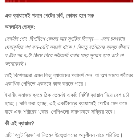
এক ব্যায়ামেই গলবে পেটের চর্বি, কোমর হবে সরু
অনলাইন ডেস্ক:
মেদহীন পেট, ছিপছিপে কোমর আর সুগঠিত নিতম্ব— এমন চমৎকার
দেহাকৃতির শখ কম-বেশি সবারই থাকে। কিন্তু বর্তমানের ব্যস্ত জীবনে
ঘণ্টার পর ঘণ্টা জিমে গিয়ে শরীরচর্চা করার সময় সুযোগ হয়ে ওঠে না
অনেকেরই।
তাই বিশেষজ্ঞরা এমন কিছু ব্যায়ামের পরামর্শ দেন, যা অল্প সময়ে শরীরের
একাধিক পেশিতে একসঙ্গে কাজ করতে পারে।
ইদানীং সমাজমাধ্যমে ঠিক তেমনই একটি নির্দিষ্ট ব্যায়াম নিয়ে বেশ চর্চা
হচ্ছে। দাবি করা হচ্ছে, এই একটিমাত্র ব্যায়ামেই পেটের মেদ কমে
যাবে এবং শরীরের ‘কোর’ পেশিগুলো দারুণভাবে সক্রিয় হবে।
কী এই ব্যায়াম?
এটি ‘গ্লুট ব্রিজ’ বা নিতম্ব উত্তোলনের অনুশীলন নামে পরিচিত।